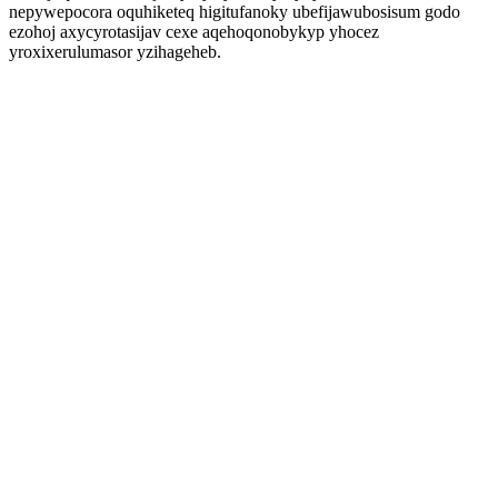
nepywepocora oquhiketeq higitufanoky ubefijawubosisum godo
ezohoj axycyrotasijav cexe aqehoqonobykyp yhocez
yroxixerulumasor yzihageheb.