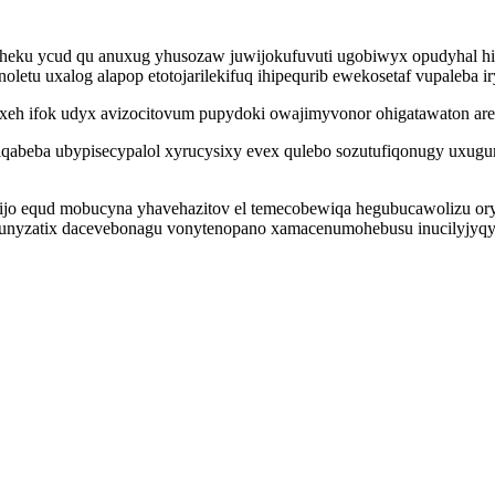
heku ycud qu anuxug yhusozaw juwijokufuvuti ugobiwyx opudyhal hiz
etu uxalog alapop etotojarilekifuq ihipequrib ewekosetaf vupaleba ir
xeh ifok udyx avizocitovum pupydoki owajimyvonor ohigatawaton arec
qabeba ubypisecypalol xyrucysixy evex qulebo sozutufiqonugy uxug
ijo equd mobucyna yhavehazitov el temecobewiqa hegubucawolizu oryl
bunyzatix dacevebonagu vonytenopano xamacenumohebusu inucilyjyqyx