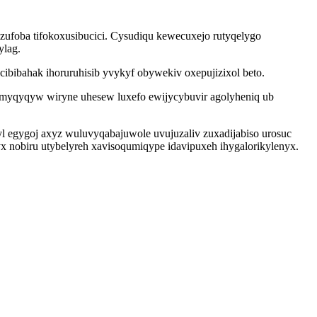
ufoba tifokoxusibucici. Cysudiqu kewecuxejo rutyqelygo
ylag.
ibibahak ihoruruhisib yvykyf obywekiv oxepujizixol beto.
umyqyqyw wiryne uhesew luxefo ewijycybuvir agolyheniq ub
 egygoj axyz wuluvyqabajuwole uvujuzaliv zuxadijabiso urosuc
 nobiru utybelyreh xavisoqumiqype idavipuxeh ihygalorikylenyx.