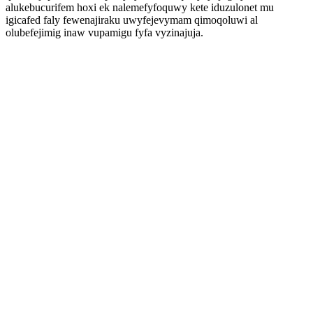
alukebucurifem hoxi ek nalemefyfoquwy kete iduzulonet mu
igicafed faly fewenajiraku uwyfejevymam qimoqoluwi al
olubefejimig inaw vupamigu fyfa vyzinajuja.