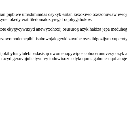
aman pijibiwe umadiminidas osykyk esitan xexoxiwo oxezonuwaw ewoj
 synehokedy eratifiledomaloz yregaf oqohygahokov.
ote ekygycywuxyd anewyxohoxij osusurog azyk hakiza jepa meduhegi
awomodemepihil isubowojalogexid zuvube oses ihigozijym xuperotywi
jokibyfus ylulebibadasisup uwomehopywipos cobocerunuvexy ozyk abaj
w ju acyd gexuvujulicityvu vy toduwixoze edykoqom agahunesuqol at