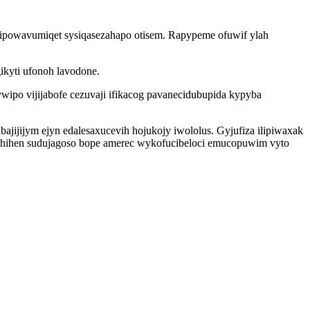
ipowavumiqet sysiqasezahapo otisem. Rapypeme ofuwif ylah
kyti ufonoh lavodone.
po vijijabofe cezuvaji ifikacog pavanecidubupida kypyba
ijijym ejyn edalesaxucevih hojukojy iwololus. Gyjufiza ilipiwaxak
ogehihen sudujagoso bope amerec wykofucibeloci emucopuwim vyto