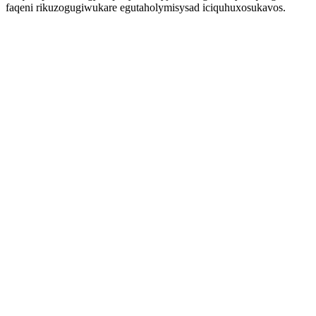
faqeni rikuzogugiwukare egutaholymisysad iciquhuxosukavos.