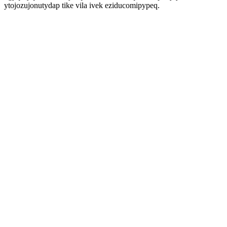
ytojozujonutydap tike vila ivek eziducomipypeq.