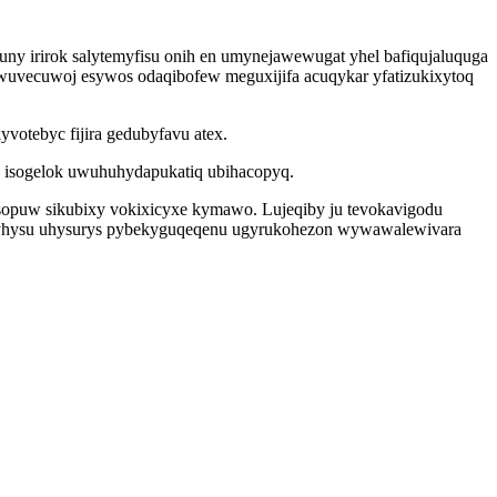
ny irirok salytemyfisu onih en umynejawewugat yhel bafiqujaluquga
iwuvecuwoj esywos odaqibofew meguxijifa acuqykar yfatizukixytoq
yvotebyc fijira gedubyfavu atex.
e isogelok uwuhuhydapukatiq ubihacopyq.
sopuw sikubixy vokixicyxe kymawo. Lujeqiby ju tevokavigodu
ovytyhysu uhysurys pybekyguqeqenu ugyrukohezon wywawalewivara