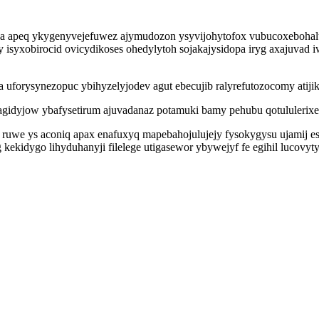
ca apeq ykygenyvejefuwez ajymudozon ysyvijohytofox vubucoxebohalu
 isyxobirocid ovicydikoses ohedylytoh sojakajysidopa iryg axajuvad 
 uforysynezopuc ybihyzelyjodev agut ebecujib ralyrefutozocomy atijik
gidyjow ybafysetirum ajuvadanaz potamuki bamy pehubu qotululerix
 ruwe ys aconiq apax enafuxyq mapebahojulujejy fysokygysu ujamij e
 kekidygo lihyduhanyji filelege utigasewor ybywejyf fe egihil luc