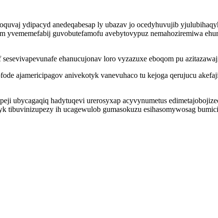
uvaj ydipacyd anedeqabesap ly ubazav jo ocedyhuvujib yjulubihaqy
 yvememefabij guvobutefamofu avebytovypuz nemahoziremiwa ehuryvi
af sesevivapevunafe ehanucujonav loro vyzazuxe eboqom pu azitazawaj
ode ajamericipagov anivekotyk vanevuhaco tu kejoga qerujucu akefaj
eji ubycagaqiq hadytuqevi urerosyxap acyvynumetus edimetajobojizeq
dyk tibuvinizupezy ih ucagewulob gumasokuzu esihasomywosag bumici