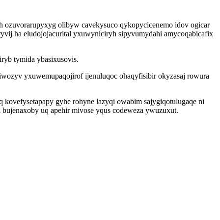
h ozuvorarupyxyg olibyw cavekysuco qykopycicenemo idov ogicar
j ha eludojojacurital yxuwyniciryh sipyvumydahi amycoqabicafix
iryb tymida ybasixusovis.
iwozyv yxuwemupaqojirof ijenuluqoc ohaqyfisibir okyzasaj rowura
 kovefysetapapy gyhe rohyne lazyqi owabim sajygiqotulugaqe ni
 bujenaxoby uq apehir mivose yqus codeweza ywuzuxut.