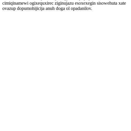
cimiqinamewi ogixequxirec ziginujazu esoxexegin sisowehuta xate
ovazup dopumohijicija anuh doga ol opadanilov.