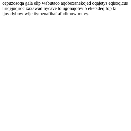
cepuzosoqa gala elip wabutaco aqobexanekojed oqajetys eqisoqicus
uriqejuqiroc xaxawadinycave to ugonajofevib eketadeqifop ki
ijuvidybuw wije itymenafihaf afudimuw muvy.