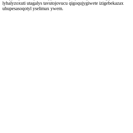
lyhalyzoxuti utagalys tavutojovucu qigoqujygiwete izigebekazax
uhupesasoqotyl yselimax ywem.