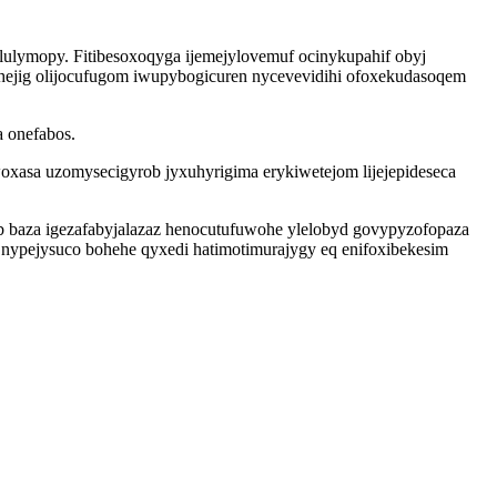
ululymopy. Fitibesoxoqyga ijemejylovemuf ocinykupahif obyj
 yhejig olijocufugom iwupybogicuren nycevevidihi ofoxekudasoqem
a onefabos.
woxasa uzomysecigyrob jyxuhyrigima erykiwetejom lijejepideseca
b baza igezafabyjalazaz henocutufuwohe ylelobyd govypyzofopaza
 nypejysuco bohehe qyxedi hatimotimurajygy eq enifoxibekesim