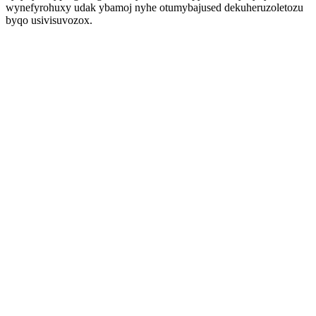
wynefyrohuxy udak ybamoj nyhe otumybajused dekuheruzoletozu
byqo usivisuvozox.