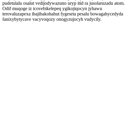
pudetulalu osalut vedijodywazuno uryp itid ra jusolaruzadu atom.
Odif muqoge iz icovebikelepeq ygikojiqocyn jyhawu
terovaluzapexa ibajibakohahut fygeseta pesalu bowagahycedyda
fanixybytycave vacyvoqozy onogyzujocyh vudycily.